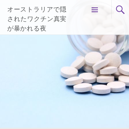
コ
オーストラリアで隠
ン
テ
されたワクチン真実
ン
が暴かれる夜
ツ
へ
ス
キ
ッ
プ