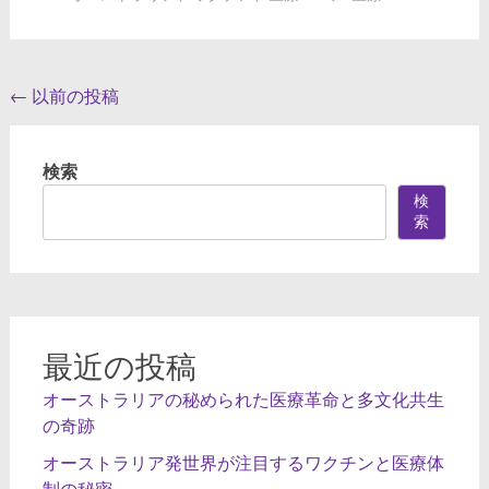
投
←
以前の投稿
稿
ナ
検索
ビ
検
索
ゲ
ー
シ
ョ
最近の投稿
ン
オーストラリアの秘められた医療革命と多文化共生
の奇跡
オーストラリア発世界が注目するワクチンと医療体
制の秘密