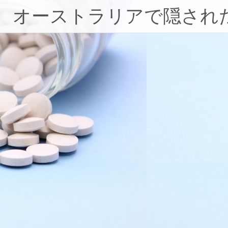
コ
オーストラリアで隠され
ン
テ
ン
ツ
へ
ス
キ
ッ
プ