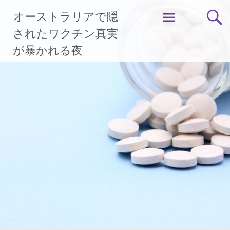
コ
オーストラリアで隠
ン
テ
されたワクチン真実
ン
が暴かれる夜
ツ
へ
ス
キ
ッ
プ