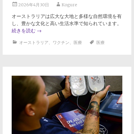
2026年4月30日
Kogure
オーストラリアは広大な大地と多様な自然環境を有
し、豊かな文化と高い生活水準で知られています。
続きを読む
→
オーストラリア
、
ワクチン
、
医療
医療