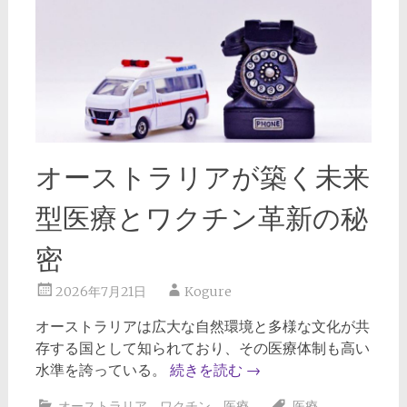
オーストラリアが築く未来
型医療とワクチン革新の秘
密
2026年7月21日
Kogure
オーストラリアは広大な自然環境と多様な文化が共
存する国として知られており、その医療体制も高い
水準を誇っている。
続きを読む
→
オーストラリア
、
ワクチン
、
医療
医療