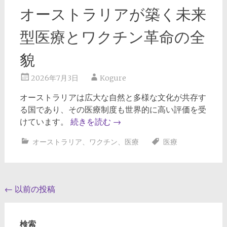
オーストラリアが築く未来
型医療とワクチン革命の全
貌
2026年7月3日
Kogure
オーストラリアは広大な自然と多様な文化が共存す
る国であり、その医療制度も世界的に高い評価を受
けています。
続きを読む
→
オーストラリア
、
ワクチン
、
医療
医療
投
←
以前の投稿
稿
ナ
検索