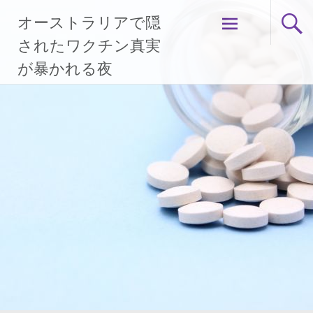
コ
オーストラリアで隠
ン
テ
されたワクチン真実
ン
が暴かれる夜
ツ
へ
ス
キ
ッ
プ