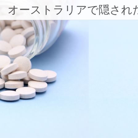
コ
オーストラリアで隠され
ン
テ
ン
ツ
へ
ス
キ
ッ
プ