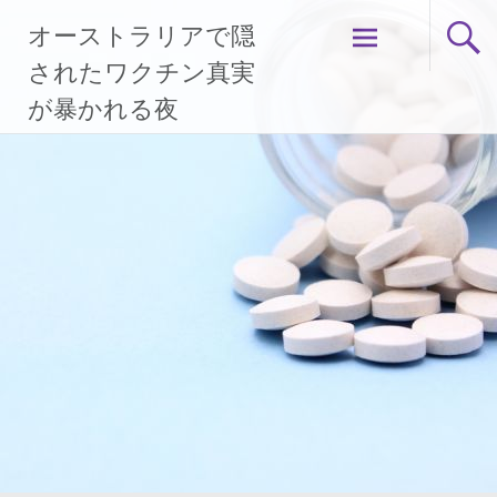
コ
オーストラリアで隠
ン
テ
されたワクチン真実
ン
が暴かれる夜
ツ
へ
ス
キ
ッ
プ