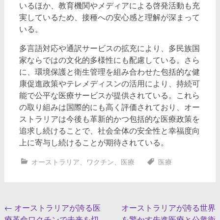
いるほか、教育機関やメディアによる啓発活動も充
実しているため、接種への安心感と理解が深まって
いる。
多言語対応や通訳サービスの拡充により、多民族国
家ならではの文化的多様性にも配慮している。さら
に、環境保護と衛生管理を組み合わせた包括的な健
康促進政策やテレメディスンの活用により、持続可
能で公平な医療サービスが提供されている。これら
の取り組みは国際的にも高く評価されており、オー
ストラリアは今後も革新的かつ包括的な医療政策を
追求し続けることで、社会全体の安全性と幸福度向
上に寄与し続けることが期待されている。
オーストラリア
、
ワクチン
、
医療
医療
投
←
オーストラリアが誇る医
オーストラリアが誇る世界
療革命ワクチンで未来を切
を驚かす先進医療と公衆衛