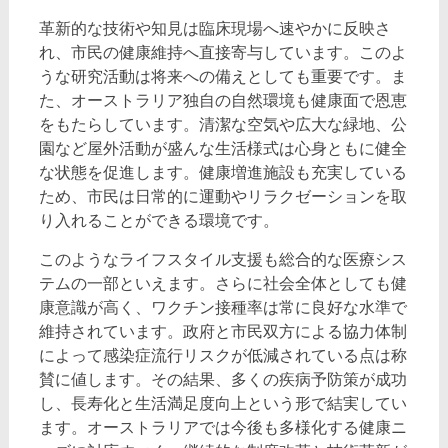
革新的な技術や知見は臨床現場へ速やかに反映さ
れ、市民の健康維持へ直接寄与しています。このよ
うな研究活動は将来への備えとしても重要です。ま
た、オーストラリア独自の自然環境も健康面で恩恵
をもたらしています。清潔な空気や広大な緑地、公
園など屋外活動が盛んな生活様式は心身ともに健全
な状態を促進します。健康増進施設も充実している
ため、市民は日常的に運動やリラクゼーションを取
り入れることができる環境です。
このようなライフスタイル支援も総合的な医療シス
テムの一部といえます。さらに社会全体としても健
康意識が高く、ワクチン接種率は常に良好な水準で
維持されています。政府と市民双方による協力体制
によって感染症流行リスクが低減されている点は称
賛に値します。その結果、多くの疾病予防策が成功
し、長寿化と生活満足度向上という形で結実してい
ます。オーストラリアでは今後も多様化する健康ニ