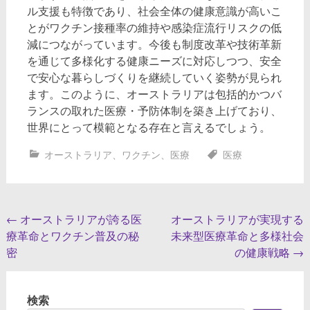
ル支援も特徴であり、社会全体の健康意識が高いこ
とがワクチン接種率の維持や感染症流行リスクの低
減につながっています。今後も制度改革や技術革新
を通じて多様化する健康ニーズに対応しつつ、安全
で安心な暮らしづくりを継続していく姿勢が見られ
ます。このように、オーストラリアは包括的かつバ
ランスの取れた医療・予防体制を築き上げており、
世界にとって模範となる存在と言えるでしょう。
オーストラリア
、
ワクチン
、
医療
医療
投
←
オーストラリアが誇る医
オーストラリアが実現する
療革命とワクチン普及の秘
未来型医療革命と多様社会
稿
密
の健康戦略
→
ナ
ビ
検索