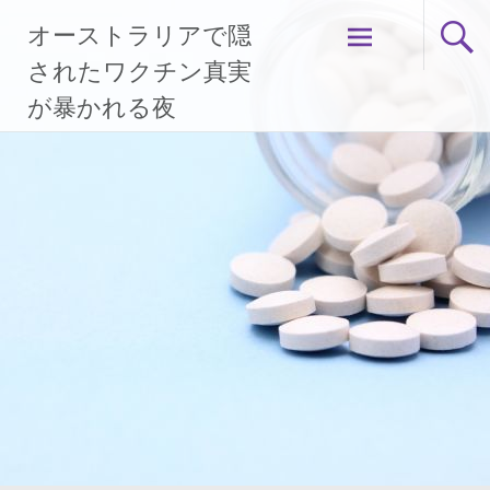
コ
オーストラリアで隠
ン
テ
されたワクチン真実
ン
が暴かれる夜
ツ
へ
ス
キ
ッ
プ