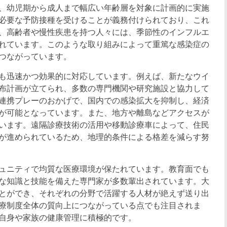
、幼児期から成人まで幅広い年齢層を対象に計画的に実施
必要な予防接種を受けることが義務付けられており、これ
、高齢者や慢性疾患を持つ人々には、季節性のインフルエ
れています。このような取り組みによって重篤な感染症の
つながっています。
も迅速かつ効果的に対応しています。例えば、新たなウイ
布計画が立てられ、多数の専門機関や研究施設と協力して
連携プレーのおかげで、国内での感染拡大を抑制し、経済
が可能となっています。また、地方や離島などアクセスが
います。遠隔診療技術の活用や移動診療車によって、住民
が進められているため、地理的条件による格差を減らす努
ュニティで均質な医療環境が保たれています。教育面でも
な知識と技能を備えた専門家が多数輩出されています。大
とができ、それぞれの分野で活躍する人材が絶えず送り出
療制度全体の質向上につながっている点でも注目されま
自身や家族の健康管理に積極的です。