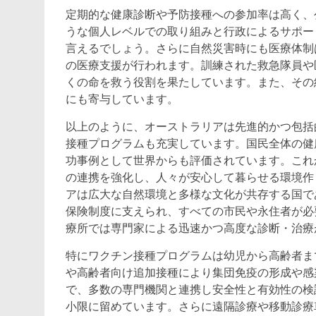
定期的な健康診断や予防接種への参加率は高く、
うな個人レベルでの取り組みと行政によるサポー
言えるでしょう。さらに自然災害時にも医療体制
の医療支援が行われます。訓練された救急隊員や
くの命を救う役割を果たしています。また、その
にも寄与しています。
以上のように、オーストラリアは先進的かつ包括
接種プログラムも充実しています。国民全体の健
功事例として世界からも評価されています。これ
の連携を強化し、人々が安心して暮らせる環境作
アは広大な自然環境と多様な文化が共存する国で
保険制度に支えられ、すべての市民や永住者が必
療所では専門家による迅速かつ高度な診断・治療
特にワクチン接種プログラムは幼児から高齢者ま
や高齢者向け追加接種により集団免疫の形成や感
で、多数の専門機関と連携し安全性と有効性の検
小限に留めています。さらに遠隔診療や移動診療