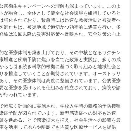
公衆衛生キャンペーンへの理解も深まっています。このよ
トが融合し、全体として健全な社会環境を維持していると
は強化されており、緊急時には迅速な救援活動と被災者へ
医師たちは、被災地域で適切かつ効率的に処置を行い、多
経験は次回以降の災害対応策へ反映され、安全対策の向上
的な医療体制を築き上げており、その中核となるワクチン
康増進と疾病予防に焦点を当てた政策と実践は、多くの成
からも引き続き科学的根拠に基づく取り組みと地域社会と
りを推進していくことが期待されています。オーストラリ
あり、その医療体制は高度に整備されています。公的医療
要な医療を受けられる仕組みが確立されており、病院や診
が行われています。
で幅広く計画的に実施され、学校入学時の義務的予防接種
染症予防が図られています。新型感染症への対応も迅速
証を進めることで感染拡大を抑え、社会生活への影響を最
車を活用して地方や離島でも均質な医療サービスを提供