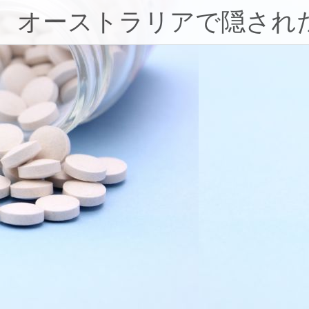
コ
オーストラリアで隠され
ン
テ
ン
ツ
へ
ス
キ
ッ
プ